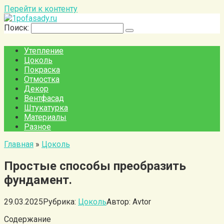
Перейти к контенту
Поиск:
Утепление
Цоколь
Покраска
Отмостка
Декор
Вентфасад
Штукатурка
Материалы
Разное
Главная
»
Цоколь
Простые способы преобразить
фундамент.
29.03.2025
Рубрика:
Цоколь
Автор:
Avtor
Содержание