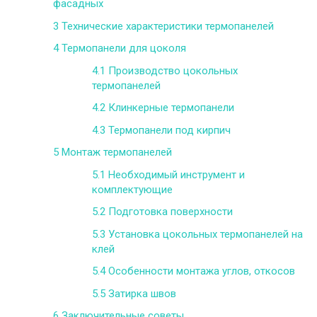
фасадных
3
Технические характеристики термопанелей
4
Термопанели для цоколя
4.1
Производство цокольных
термопанелей
4.2
Клинкерные термопанели
4.3
Термопанели под кирпич
5
Монтаж термопанелей
5.1
Необходимый инструмент и
комплектующие
5.2
Подготовка поверхности
5.3
Установка цокольных термопанелей на
клей
5.4
Особенности монтажа углов, откосов
5.5
Затирка швов
6
Заключительные советы