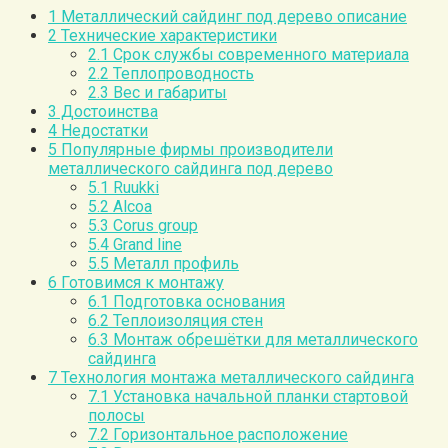
1
Металлический сайдинг под дерево описание
2
Технические характеристики
2.1
Срок службы современного материала
2.2
Теплопроводность
2.3
Вес и габариты
3
Достоинства
4
Недостатки
5
Популярные фирмы производители
металлического сайдинга под дерево
5.1
Ruukki
5.2
Alcoa
5.3
Corus group
5.4
Grand line
5.5
Металл профиль
6
Готовимся к монтажу
6.1
Подготовка основания
6.2
Теплоизоляция стен
6.3
Монтаж обрешётки для металлического
сайдинга
7
Технология монтажа металлического сайдинга
7.1
Установка начальной планки стартовой
полосы
7.2
Горизонтальное расположение