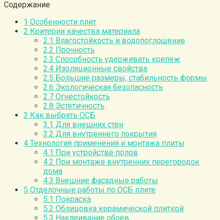
Содержание
1
Особенности плит
2
Критерии качества материала
2.1
Влагостойкость и водопоглощение
2.2
Прочность
2.3
Способность удерживать крепёж
2.4
Изоляционные свойства
2.5
Большие размеры, стабильность формы
2.6
Экологическая безопасность
2.7
Огнестойкость
2.8
Эстетичность
3
Как выбрать ОСБ
3.1
Для внешних стен
3.2
Для внутреннего покрытия
4
Технология применения и монтажа плиты
4.1
При устройстве полов
4.2
При монтаже внутренних перегородок
дома
4.3
Внешние фасадные работы
5
Отделочные работы по ОСБ плите
5.1
Покраска
5.2
Облицовка керамической плиткой
5.3
Наклеивание обоев