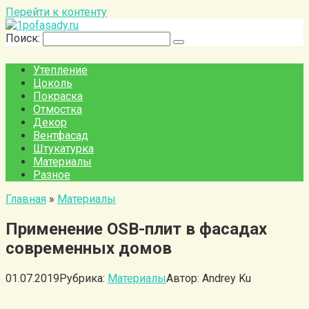
Перейти к контенту
Поиск:
Утепление
Цоколь
Покраска
Отмостка
Декор
Вентфасад
Штукатурка
Материалы
Разное
Главная
»
Материалы
Применение OSB-плит в фасадах
современных домов
01.07.2019
Рубрика:
Материалы
Автор:
Andrey Ku