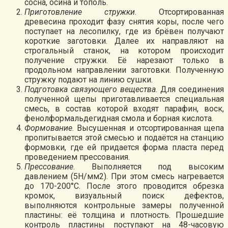
сосна, осина и тополь.
Приготовление стружки
. Отсортированная
древесина проходит фазу снятия коры, после чего
поступает на лесопилку, где из брёвен получают
короткие заготовки. Далее их направляют на
строгальный станок, на котором происходит
получение стружки. Её нарезают только в
продольном направлении заготовки. Полученную
стружку подают на линию сушки.
Подготовка связующего вещества
. Для соединения
полученной щепы приготавливается специальная
смесь, в состав которой входят парафин, воск,
фенолформальдегидная смола и борная кислота.
Формование
. Высушенная и отсортированная щепа
пропитывается этой смесью и подаётся на станцию
формовки, где ей придается форма пласта перед
проведением прессования.
Прессование
. Выполняется под высоким
давлением (5Н/мм2). При этом смесь нагревается
до 170-200°С. После этого проводится обрезка
кромок, визуальный поиск дефектов,
выполняются контрольные замеры полученной
пластины: её толщина и плотность. Прошедшие
контроль пластины поступают на 48-часовую