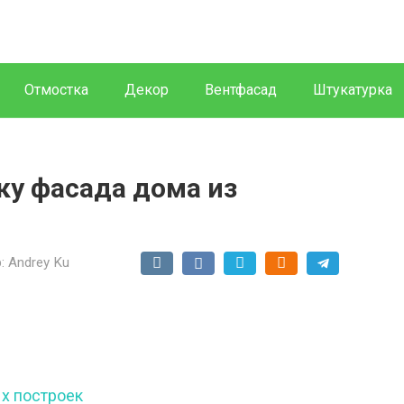
Отмостка
Декор
Вентфасад
Штукатурка
ку фасада дома из
:
Andrey Ku
х построек