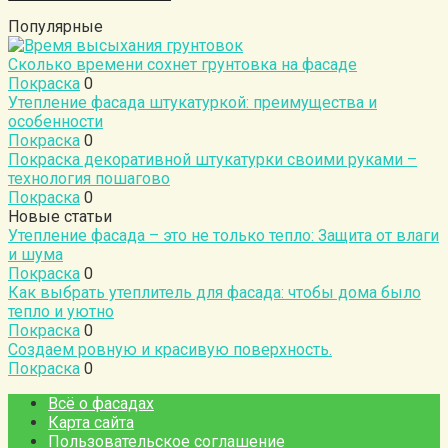
Популярные
Сколько времени сохнет грунтовка на фасаде
Покраска
0
Утепление фасада штукатуркой: преимущества и
особенности
Покраска
0
Покраска декоративной штукатурки своими руками –
технология пошагово
Покраска
0
Новые статьи
Утепление фасада – это не только тепло: Защита от влаги
и шума
Покраска
0
Как выбрать утеплитель для фасада: чтобы дома было
тепло и уютно
Покраска
0
Создаем ровную и красивую поверхность.
Покраска
0
Всё о фасадах
Карта сайта
Пользовательское соглашение