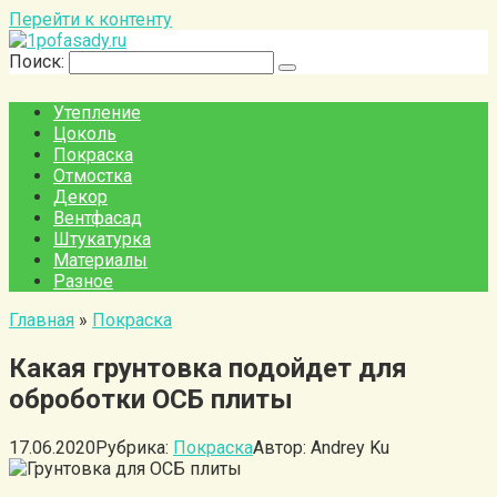
Перейти к контенту
Поиск:
Утепление
Цоколь
Покраска
Отмостка
Декор
Вентфасад
Штукатурка
Материалы
Разное
Главная
»
Покраска
Какая грунтовка подойдет для
оброботки ОСБ плиты
17.06.2020
Рубрика:
Покраска
Автор:
Andrey Ku