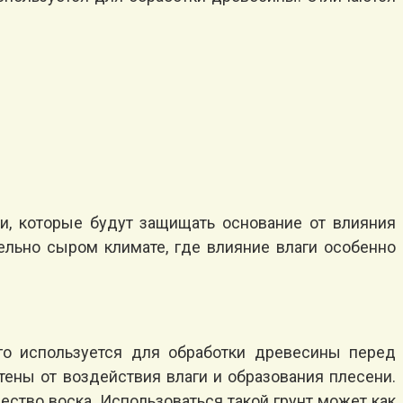
ки, которые будут защищать основание от влияния
тельно сыром климате, где влияние влаги особенно
го используется для обработки древесины перед
тены от воздействия влаги и образования плесени.
ство воска. Использоваться такой грунт может как