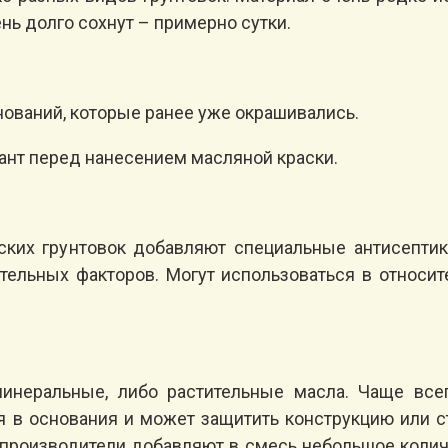
нь долго сохнут – примерно сутки.
нований, которые ранее уже окрашивались.
нт перед нанесением масляной краски.
ских грунтовок добавляют специальные антисепти
цательных факторов. Могут использоваться в относи
минеральные, либо растительные масла. Чаще все
 в основания и может защитить конструкцию или с
производители добавляют в смесь небольшое количе