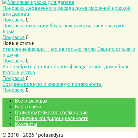
Покраска деревянного фасада дома масляной краской
для дерева
Покраска
0
Покраска имитации бруса: как внутри, так и снаружи
дома
Покраска
0
Новые статьи
Утепление фасада – это не только тепло: Защита от влаги
и шума
Покраска
0
Как выбрать утеплитель для фасада: чтобы дома было
тепло и уютно
Покраска
0
Создаем ровную и красивую поверхность.
Покраска
0
Всё о фасадах
Карта сайта
Пользовательское соглашение
Политика конфиденциальности
Контакты
© 2018 - 2026 1pofasady.ru