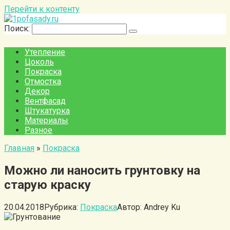
Перейти к контенту
Поиск:
Утепление
Цоколь
Покраска
Отмостка
Декор
Вентфасад
Штукатурка
Материалы
Разное
Главная
»
Покраска
Можно ли наносить грунтовку на
старую краску
20.04.2018
Рубрика:
Покраска
Автор:
Andrey Ku