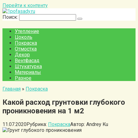
Перейти к контенту
Поиск:
Утепление
Цоколь
Покраска
Отмостка
Декор
Вентфасад
Штукатурка
Материалы
Разное
Главная
»
Покраска
Какой расход грунтовки глубокого
проникновения на 1 м2
11.07.2020
Рубрика:
Покраска
Автор:
Andrey Ku