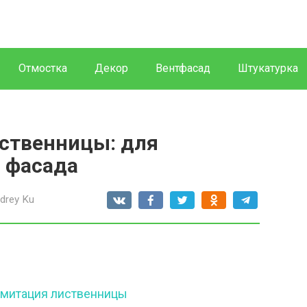
Отмостка
Декор
Вентфасад
Штукатурка
иственницы: для
и фасада
drey Ku
имитация лиственницы