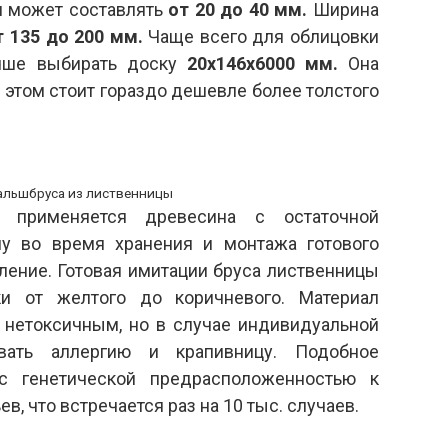
и может составлять
от 20 до 40 мм.
Ширина
т
135 до 200 мм.
Чаще всего для облицовки
чше выбирать доску
20x146x6000 мм.
Она
 этом стоит гораздо дешевле более толстого
альшбруса из лиственницы
а применяется древесина с остаточной
у во время хранения и монтажа готового
ление. Готовая имитации бруса лиственницы
и от желтого до коричневого. Материал
 нетоксичным, но в случае индивидуальной
вать аллергию и крапивницу. Подобное
с генетической предрасположенностью к
, что встречается раз на 10 тыс. случаев.