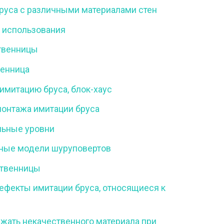
руса с различными материалами стен
 использования
твенницы
венница
 имитацию бруса, блок-хаус
онтажа имитации бруса
льные уровни
ные модели шуруповертов
ственницы
фекты имитации бруса, относящиеся к
жать некачественного материала при