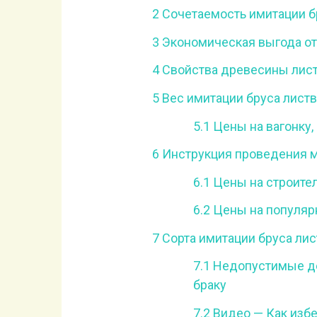
2
Сочетаемость имитации б
3
Экономическая выгода от
4
Свойства древесины лис
5
Вес имитации бруса лист
5.1
Цены на вагонку,
6
Инструкция проведения м
6.1
Цены на строите
6.2
Цены на популяр
7
Сорта имитации бруса ли
7.1
Недопустимые де
браку
7.2
Видео — Как избе