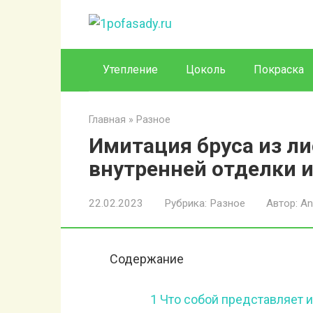
Перейти
к
контенту
Утепление
Цоколь
Покраска
Главная
»
Разное
Имитация бруса из л
внутренней отделки 
22.02.2023
Рубрика:
Разное
Автор:
An
Содержание
1
Что собой представляет 