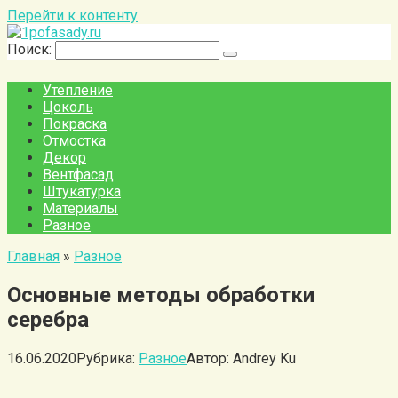
Перейти к контенту
Поиск:
Утепление
Цоколь
Покраска
Отмостка
Декор
Вентфасад
Штукатурка
Материалы
Разное
Главная
»
Разное
Основные методы обработки
серебра
16.06.2020
Рубрика:
Разное
Автор:
Andrey Ku