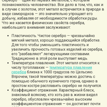
Серебро — один из первых металлов, с которым
познакомилось человечество. Все дело в том, что, как и
в случае с золотом, этот металл встречается в природе в
виде самородков — это значительно упрощает его
добычу, избавляя от необходимости обработки руды.
Что же касается физических свойств серебра,
наибольшего внимания заслуживают:
Пластичность. Чистое серебро — чрезвычайно
мягкий металл, хорошо поддающийся обработке.
Для того чтобы уменьшить пластичность и
увеличить прочность готовых изделий из серебра,
его “разбавляют” легирующими составами.
Традиционно в этой роли выступает медь.
Температура плавления. Этот металл относится к
числу тугоплавких —
температура плавления
серебра
близка к 1000 градусов по Цельсию.
Впрочем, такой температуры можно достичь с
помощью обычного кузнечного горна, однако в
простом костре расплавить серебро не получится.
Коэффициент отражения. Характерный блеск,
знакомый всякому, кто хоть раз в жизни видел
серебро, обусловлен чрезвычайно высоким
коэффициентом отражения — он достигает почти