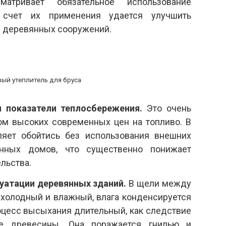
матривает обязательное использование
 счет их применения удается улучшить
и деревянных сооружений.
ый утеплитель для бруса
 показатели теплосбережения.
Это очень
ом высоких современных цен на топливо. В
ляет обойтись без использования внешних
янных домов, что существенно понижает
льства.
уатации деревянных зданий.
В щели между
 холодный и влажный, влага конденсируется
оцесс высыхания длительный, как следствие
е древесины. Она поражается гнилью и