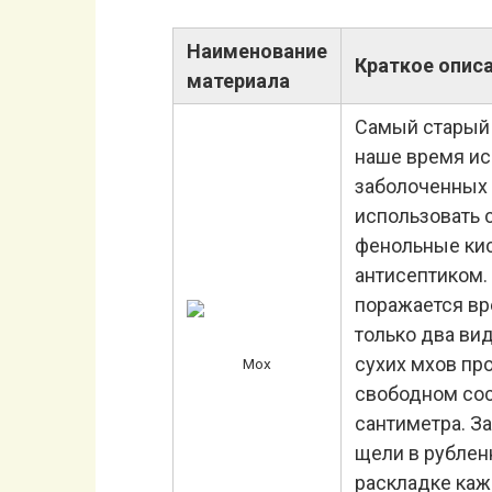
Наименование
Краткое опис
материала
Самый старый 
наше время ис
заболоченных 
использовать 
фенольные ки
антисептиком.
поражается вр
только два вид
сухих мхов пр
Мох
свободном сос
сантиметра. З
щели в рублен
раскладке каж