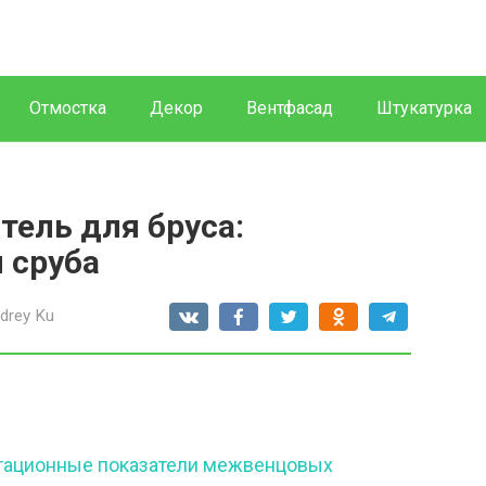
Отмостка
Декор
Вентфасад
Штукатурка
ель для бруса:
 сруба
drey Ku
тационные показатели межвенцовых