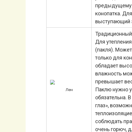
предыдущему, 
конопатка. Дл
выступающий з
Традиционный 
Для утепления
(пакля). Може
только для ко
обладает высо
влажность мож
превышает вес 
Паклю нужно у
Лен
обязательна. В
глаз», возмож
теплоизоляцие
соблюдать пра
очень горюч, 