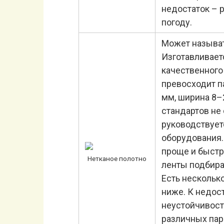
недостаток – 
погоду.
Может называт
Изготавливает
качественного
превосходит п
мм, ширина 8–
стандартов не
руководствуе
оборудования.
проще и быстр
Нетканое полотно
ленты подбира
Есть нескольк
ниже. К недос
неустойчивость
различных пар