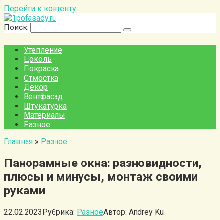
Перейти к контенту
Поиск:
Утепление
Цоколь
Покраска
Отмостка
Декор
Вентфасад
Штукатурка
Материалы
Разное
Главная
»
Разное
Панорамные окна: разновидности,
плюсы и минусы, монтаж своими
руками
22.02.2023
Рубрика:
Разное
Автор:
Andrey Ku