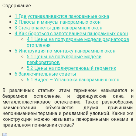
Содержание
1
Где устанавливаются панорамные окна
2
Плюсы и минусы панорамных окон
3
Стеклопакеты для панорамных окон
4
Как бороться с запотеванием панорамных окон
4.1
Цены на популярные модели радиаторов
отопления
5
Инструкция по монтажу панорамных окон
5.1
Цены на популярные модели
перфораторов
5.2
Цены на полиуретановый герметик
6
Заключительные советы
6.1
Видео – Установка панорамных окон
В различных статьях этим термином называется и
безрамное остекление, и французские окна, и
металлопластиковое остекление. Такое разнообразие
наименований объясняется двумя причинами:
непониманием термина и рекламной уловкой. Какие же
конструкции можно называть панорамными окнами в
правильном понимании слова?