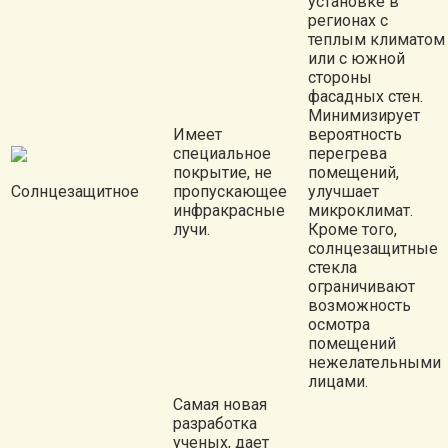
установке в
регионах с
теплым климатом
или с южной
стороны
фасадных стен.
Минимизирует
Имеет
вероятность
специальное
перегрева
покрытие, не
помещений,
Солнцезащитное
пропускающее
улучшает
инфракрасные
микроклимат.
лучи.
Кроме того,
солнцезащитные
стекла
ограничивают
возможность
осмотра
помещений
нежелательными
лицами.
Самая новая
разработка
ученых, дает