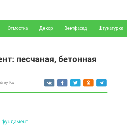
Отмостка
Декор
Вентфасад
Штукатурка
нт: песчаная, бетонная
drey Ku
д фундамент