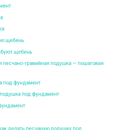
мент
а
ка
ую щебень
мбуют щебень
 песчано-гравийная подушка — пошаговая
а под фундамент
подушка под фундамент
фундамент
как делать песчаную подушку под