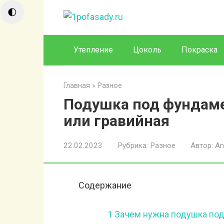
Перейти
🌓
к
контенту
Утепление
Цоколь
Покраска
Главная
»
Разное
Подушка под фундаме
или гравийная
22.02.2023
Рубрика:
Разное
Автор:
An
Содержание
1
Зачем нужна подушка по