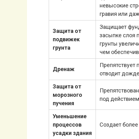
невысокие стр
гравия или да
Защищает фунд
Защита от
засыпке слоя п
подвижек
грунты увелич
грунта
чем обеспечив
Препятствует 
Дренаж
отводит дожде
Защита от
Препятствован
морозного
под действие
пучения
Уменьшение
процессов
Создает более
усадки здания