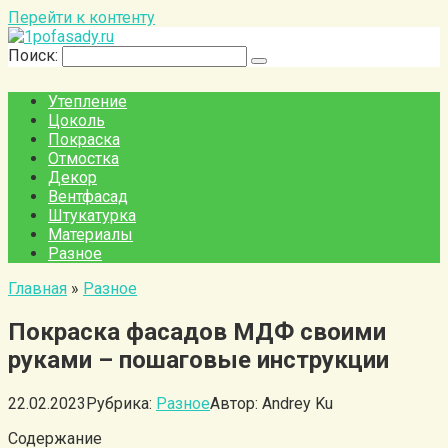
Перейти к контенту
Поиск:
Утепление
Цоколь
Покраска
Отмостка
Декор
Вентфасад
Штукатурка
Материалы
Разное
Главная
»
Разное
Покраска фасадов МДФ своими
руками – пошаговые инструкции
22.02.2023
Рубрика:
Разное
Автор:
Andrey Ku
Содержание