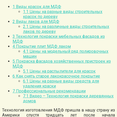
1
Виды красок для МДФ
1.1
Цены на разные виды строительных
красок по дереву
2
Виды лаков для МДФ
2.1
Цены на различные виды строительных
лаков по дереву
3
Технология покраски мебельных фасадов из
МДФ
4
Покрытие плит МДФ лаком
4.1
Цены на модельный ряд полировочных
машин
5
Покраска фасадов хозяйственных пристроек из
МДФ
5.1
Цены на распылители для красок
6
Как снять старое лакокрасочное покрытие
6.1
Цены на разные виды средств для
удаления краски
7
Профессиональные рекомендации
7.1
Видео – Технология покраски деревянных
домов
Технология изготовления МДФ пришла в нашу страну из
Америки спустя тридцать лет после начала