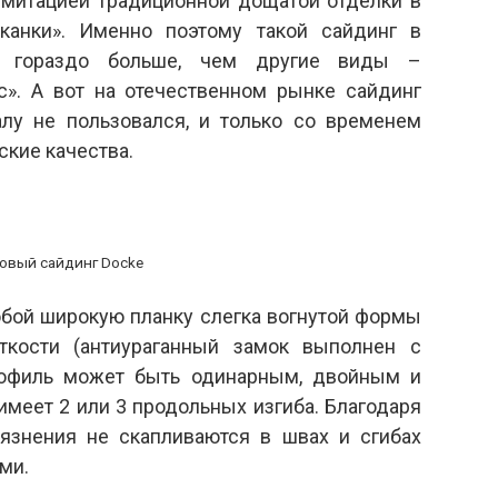
имитацией традиционной дощатой отделки в
анки». Именно поэтому такой сайдинг в
ан гораздо больше, чем другие виды –
ус». А вот на отечественном рынке сайдинг
лу не пользовался, и только со временем
ские качества.
овый сайдинг Docke
бой широкую планку слегка вогнутой формы
кости (антиураганный замок выполнен с
рофиль может быть одинарным, двойным и
имеет 2 или 3 продольных изгиба. Благодаря
рязнения не скапливаются в швах и сгибах
ми.