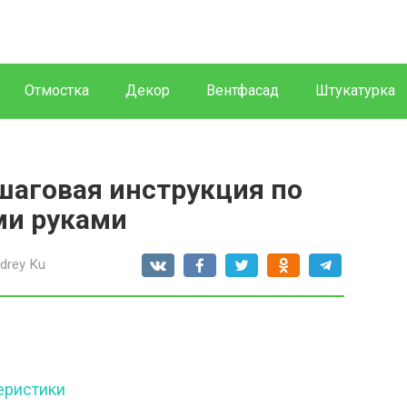
Отмостка
Декор
Вентфасад
Штукатурка
шаговая инструкция по
ми руками
drey Ku
еристики