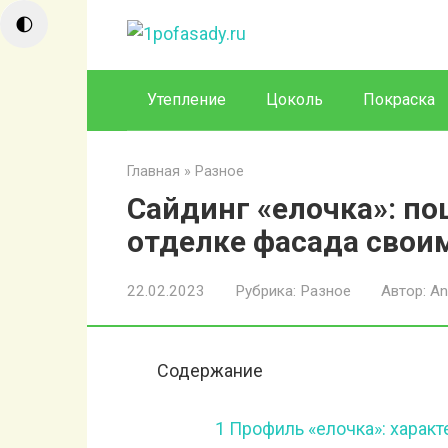
Перейти
🌓
к
контенту
Утепление
Цоколь
Покраска
Главная
»
Разное
Сайдинг «елочка»: по
отделке фасада свои
22.02.2023
Рубрика:
Разное
Автор:
An
Содержание
1
Профиль «елочка»: характ