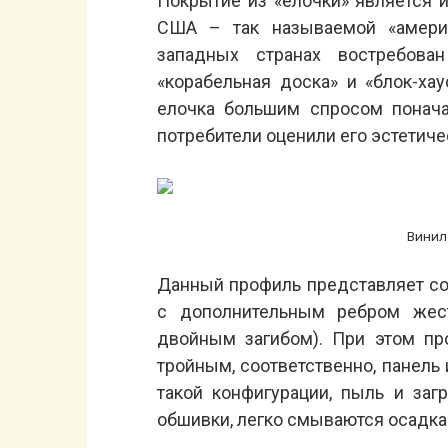
Покрытие из «елочки» является 
США – так называемой «америк
западных странах востребов
«корабельная доска» и «блок-ха
елочка большим спросом понача
потребители оценили его эстетиче
Винил
Данный профиль представляет со
с дополнительным ребром жест
двойным загибом). При этом п
тройным, соответственно, панель 
такой конфигурации, пыль и заг
обшивки, легко смываются осадка