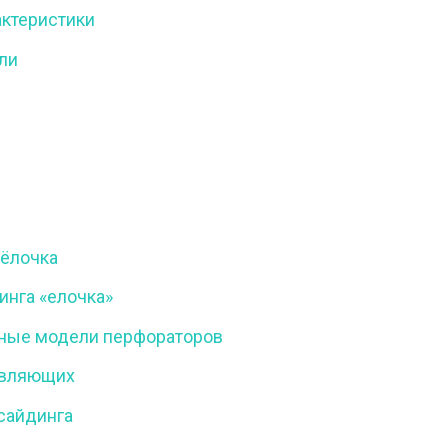
актеристики
ли
 ёлочка
инга «елочка»
ные модели перфораторов
авляющих
сайдинга