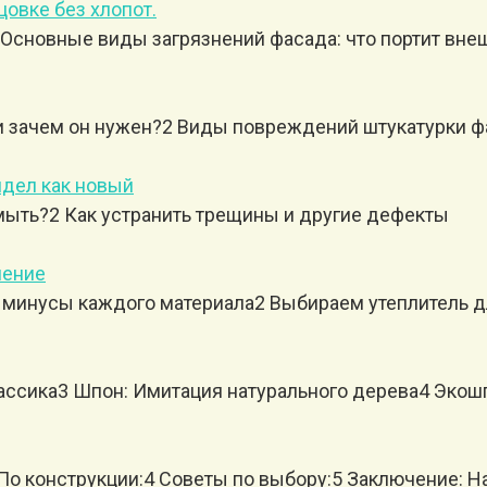
овке без хлопот.
Основные виды загрязнений фасада: что портит вне
и зачем он нужен?2 Виды повреждений штукатурки ф
ядел как новый
 мыть?2 Как устранить трещины и другие дефекты
нение
и минусы каждого материала2 Выбираем утеплитель д
ассика3 Шпон: Имитация натурального дерева4 Эко
 По конструкции:4 Советы по выбору:5 Заключение: 