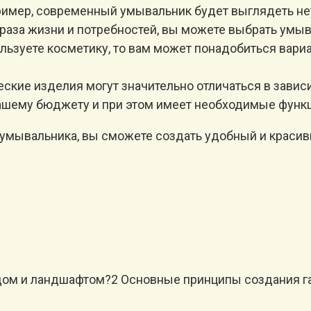
ример, современный умывальник будет выглядеть неу
браза жизни и потребностей, вы можете выбрать ум
льзуете косметику, то вам может понадобиться вар
кие изделия могут значительно отличаться в зависи
вашему бюджету и при этом имеет необходимые функц
 умывальника, вы сможете создать удобный и красив
м и ландшафтом?2 Основные принципы создания гар