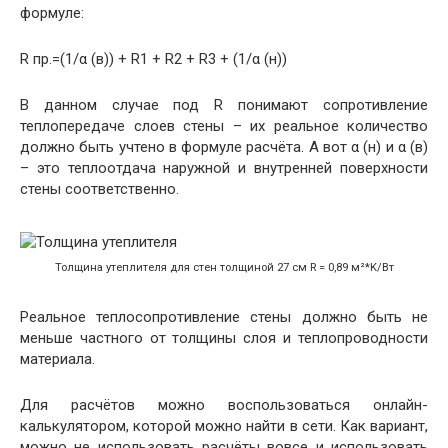
формуле:
R пр.=(1/α (в)) + R1 + R2 + R3 + (1/α (н))
В данном случае под R понимают сопротивление
теплопередаче слоев стены – их реальное количество
должно быть учтено в формуле расчёта. А вот α (н) и α (в)
– это теплоотдача наружной и внутренней поверхности
стены соответственно.
Толщина утеплителя для стен толщиной 27 см R = 0,89 м²*K/Вт
Реальное теплосопротивление стены должно быть не
меньше частного от толщины слоя и теплопроводности
материала.
Для расчётов можно воспользоваться онлайн-
калькулятором, которой можно найти в сети. Как вариант,
можно не использовать расчёты вовсе и использовать