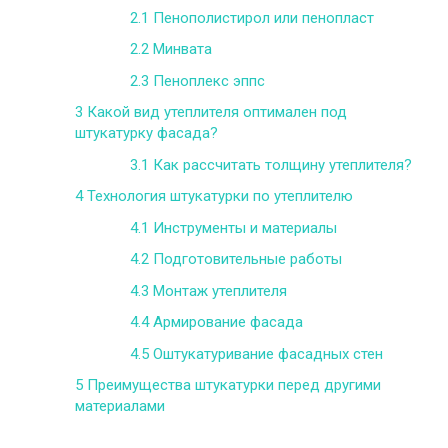
2.1
Пенополистирол или пенопласт
2.2
Минвата
2.3
Пеноплекс эппс
3
Какой вид утеплителя оптимален под
штукатурку фасада?
3.1
Как рассчитать толщину утеплителя?
4
Технология штукатурки по утеплителю
4.1
Инструменты и материалы
4.2
Подготовительные работы
4.3
Монтаж утеплителя
4.4
Армирование фасада
4.5
Оштукатуривание фасадных стен
5
Преимущества штукатурки перед другими
материалами