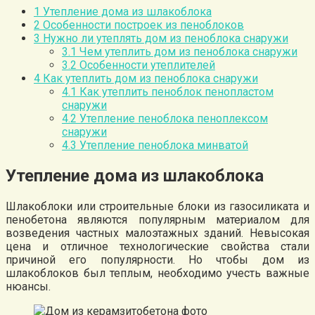
1
Утепление дома из шлакоблока
2
Особенности построек из пеноблоков
3
Нужно ли утеплять дом из пеноблока снаружи
3.1
Чем утеплить дом из пеноблока снаружи
3.2
Особенности утеплителей
4
Как утеплить дом из пеноблока снаружи
4.1
Как утеплить пеноблок пенопластом
снаружи
4.2
Утепление пеноблока пеноплексом
снаружи
4.3
Утепление пеноблока минватой
Утепление дома из шлакоблока
Шлакоблоки или строительные блоки из газосиликата и
пенобетона являются популярным материалом для
возведения частных малоэтажных зданий. Невысокая
цена и отличное технологические свойства стали
причиной его популярности. Но чтобы дом из
шлакоблоков был теплым, необходимо учесть важные
нюансы.