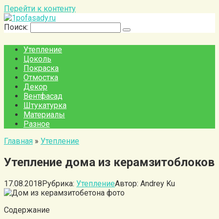
Перейти к контенту
Поиск:
Утепление
Цоколь
Покраска
Отмостка
Декор
Вентфасад
Штукатурка
Материалы
Разное
Главная
»
Утепление
Утепление дома из керамзитоблоков
17.08.2018
Рубрика:
Утепление
Автор:
Andrey Ku
Содержание