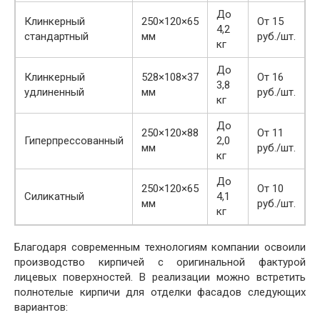
До
Клинкерный
250×120×65
От 15
4,2
стандартный
мм
руб./шт.
кг
До
Клинкерный
528×108×37
От 16
3,8
удлиненный
мм
руб./шт.
кг
До
250×120×88
От 11
Гиперпрессованный
2,0
мм
руб./шт.
кг
До
250×120×65
От 10
Силикатный
4,1
мм
руб./шт.
кг
Благодаря современным технологиям компании освоили
производство кирпичей с оригинальной фактурой
лицевых поверхностей. В реализации можно встретить
полнотелые кирпичи для отделки фасадов следующих
вариантов: