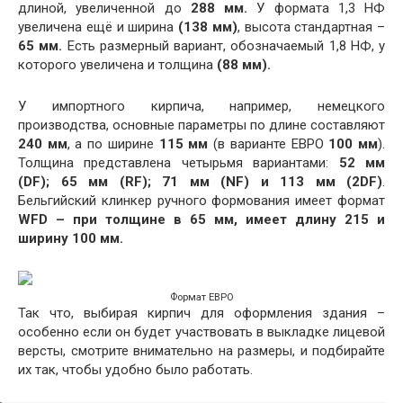
длиной, увеличенной до
288 мм.
У формата 1,3 НФ
увеличена ещё и ширина
(138 мм)
, высота стандартная –
65 мм.
Есть размерный вариант, обозначаемый 1,8 НФ, у
которого увеличена и толщина
(88 мм).
У импортного кирпича, например, немецкого
производства, основные параметры по длине составляют
240 мм
, а по ширине
115 мм
(в варианте ЕВРО
100 мм
).
Толщина представлена четырьмя вариантами:
52 мм
(DF); 65 мм (RF); 71 мм (NF) и 113 мм (2DF)
.
Бельгийский клинкер ручного формования имеет формат
WFD – при толщине в 65 мм, имеет длину 215 и
ширину 100 мм.
Формат ЕВРО
Так что, выбирая кирпич для оформления здания –
особенно если он будет участвовать в выкладке лицевой
версты, смотрите внимательно на размеры, и подбирайте
их так, чтобы удобно было работать.