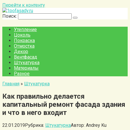
Перейти к контенту
Поиск:
Утепление
Цоколь
Покраска
Отмостка
Декор
Вентфасад
Штукатурка
Материалы
Разное
Главная
»
Штукатурка
Как правильно делается
капитальный ремонт фасада здания
и что в него входит
22.01.2019
Рубрика:
Штукатурка
Автор:
Andrey Ku